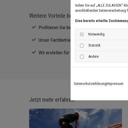
Indem Sie auf „ALLE ZULASSEN" kli
anschließenden Datenverarbeitung fü
Weitere Vorteile bei Dachdeckerei & Diens
Eine bereits erteilte Zustimmun
Profitieren Sie bei uns auch von Leistungen 
Notwendig
Unser Fachbetrieb bietet zusätzlich einen Dach
Statistik
Wir erstellen für Sie individuelle Lösungen und
Andere
Datenschutzerklärung
|
Impressum
Jetzt mehr erfahren!