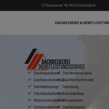
Chausseestr. 44, 39218 Schönebeck
DACHDECKEREI & DIENSTLEISTU
Dachreparaturen
Dachbodenausbau
Dachfenstereinbau
Dachflächenfenster
Dachdämmung
Dämmung
Flachdacharbeiten
Fassadenbau
Blitzschutzarbeiten
Holzarbeiten
Schieferarbeiten
Dachklempner