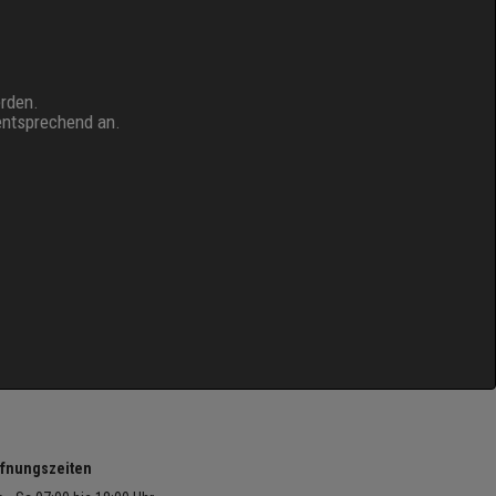
erden.
entsprechend an.
fnungszeiten