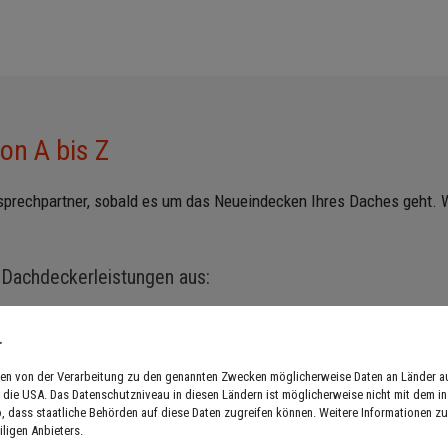
on A bis Z
sprechpartner, sobald es um das Neueindecken Ihres Daches geht. W
 Dachdeckerleistungen aus:
Dachabdichtung
.
Dachsanierung und Dachumbau
hmen von der Verarbeitung zu den genannten Zwecken möglicherweise Daten an Länder 
in die USA. Das Datenschutzniveau in diesen Ländern ist möglicherweise nicht mit dem i
o, dass staatliche Behörden auf diese Daten zugreifen können. Weitere Informationen zu 
geln für Ihr Dachprojekt. Sprechen Sie uns gern darauf an.
iligen Anbieters.