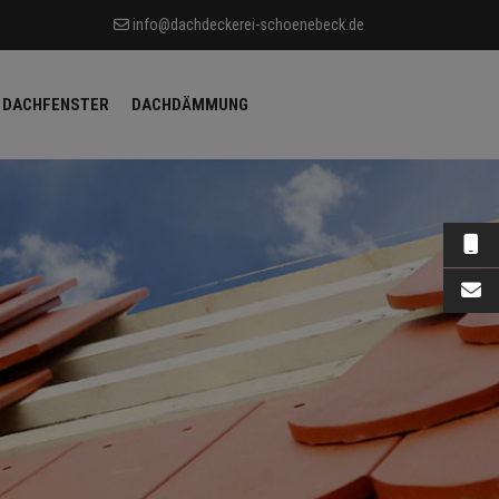
info@dachdeckerei-schoenebeck.de
DACHFENSTER
DACHDÄMMUNG
0173
E-Ma