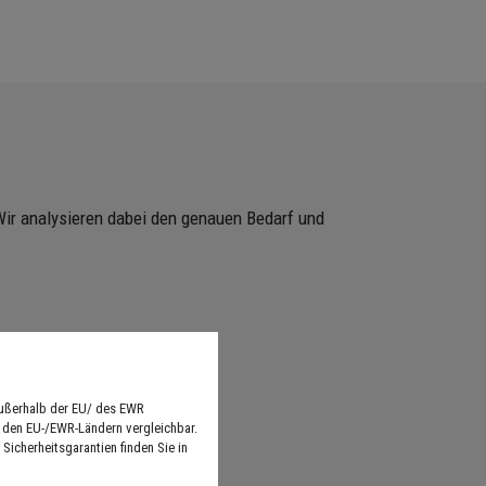
ir analysieren dabei den genauen Bedarf und
Bitumendachbahn
Schornsteinverkleidung
außerhalb der EU/ des EWR
n den EU-/EWR-Ländern vergleichbar.
Sicherheitsgarantien finden Sie in