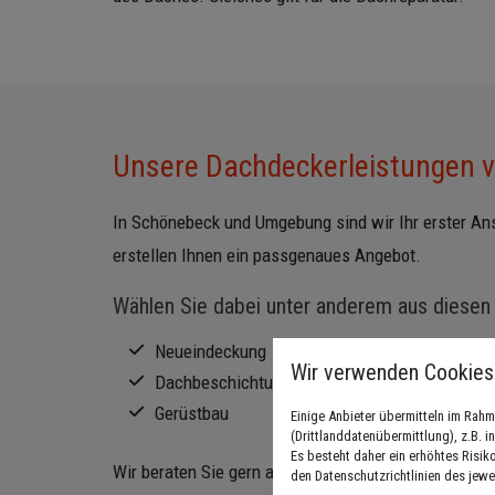
Unsere Dachdeckerleistungen v
In Schönebeck und Umgebung sind wir Ihr erster An
erstellen Ihnen ein passgenaues Angebot.
Wählen Sie dabei unter anderem aus diesen
Neueindeckung
Wir verwenden Cookies
Dachbeschichtung
Gerüstbau
Einige Anbieter übermitteln im Ra
(Drittlanddatenübermittlung), z.B. 
Es besteht daher ein erhöhtes Risik
Wir beraten Sie gern auch zu den passenden Dachzie
den Datenschutzrichtlinien des jewe