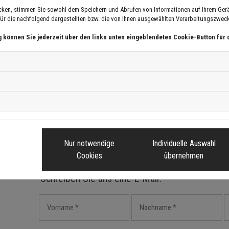
cken, stimmen Sie sowohl dem Speichern und Abrufen von Informationen auf Ihrem Gerä
r die nachfolgend dargestellten bzw. die von Ihnen ausgewählten Verarbeitungszwecke 
tleistungsservice Thomas Schwalenberg:
g können Sie jederzeit über den links unten eingeblendeten Cookie-Button für 
wie der energetischen Dachdämmung.
notdienst an.
 beraten Sie umfangreich.
Nur notwendige
Individuelle Auswahl
Cookies
übernehmen
Schreiben Sie uns eine E-Mail!